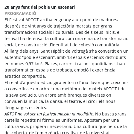
20 anys fent del poble un escenari
PROGRAMACIÓ
El Festival ARTOT arriba enguany a un punt de maduresa
després de vint anys de trajectòria marcats per grans
transformacions socials i culturals. Des dels seus inicis, el
festival ha defensat la cultura com una eina de transformació
social, de construcció d’identitat i de cohesió comunitària.
Al llarg dels anys, Sant Hipòlit de Voltregà s’ha convertit en un
autèntic “poble escenari”, amb 13 espais escènics distribuïts
en només 0,97 km². Places, carrers i racons quotidians s’han
transformat en espais de trobada, emoció i experiència
artística compartida.
El relat d’aquesta edició gira entorn d’una llavor que creix fins
a convertir-se en arbre: una metàfora del mateix ARTOT i de
la seva evolució. Un arbre amb branques diverses on
conviuen la música, la dansa, el teatre, el circ i els nous
llenguatges escènics.
ARTOT no vol ser un festival massiu ni mediàtic
. No busca grans
cartells repetits ni fórmules uniformes. Apostem per una
cultura viva, propera i necessària. Una cultura que neix de la
descoberta, de l’emergència creativa, de la diversitat