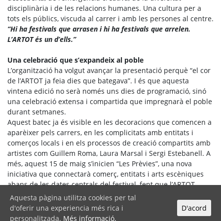
disciplinària i de les relacions humanes. Una cultura per a
tots els públics, viscuda al carrer i amb les persones al centre.
“Hi ha festivals que arrasen i hi ha festivals que arrelen.
L’ARTOT és un d’ells.”
Una celebració que s’expandeix al poble
L’organització ha volgut avançar la presentació perquè “el cor
de l’ARTOT ja feia dies que bategava”. I és que aquesta
vintena edició no serà només uns dies de programació, sinó
una celebració extensa i compartida que impregnarà el poble
durant setmanes.
Aquest batec ja és visible en les decoracions que comencen a
aparèixer pels carrers, en les complicitats amb entitats i
comerços locals i en els processos de creació compartits amb
artistes com Guillem Roma, Laura Marsal i Sergi Estebanell. A
més, aquest 15 de maig s’inicien “Les Prèvies”, una nova
iniciativa que connectarà comerç, entitats i arts escèniques
abans de les dates centrals del festival, fent que l’ARTOT
s’expandeixi pels diferents espais i complicitats del municipi.
Aquesta pàgina utilitza cookies per tal
d'oferir una experiencia més rica i
D'acord
Cultura, educació i identitat col·lectiva
personalitzada.
Més informació.