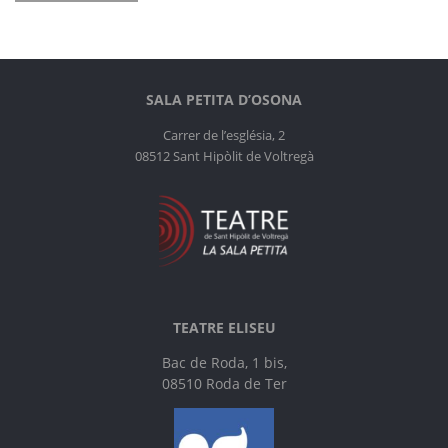
Navegació
d'entrades
SALA PETITA D’OSONA
Carrer de l’església, 2
08512 Sant Hipòlit de Voltregà
TEATRE ELISEU
Bac de Roda, 1 bis,
08510 Roda de Ter