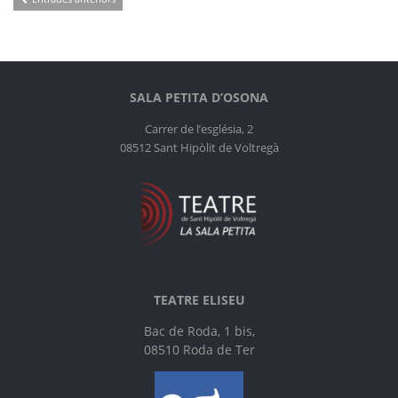
Navegació
d'entrades
SALA PETITA D’OSONA
Carrer de l’església, 2
08512 Sant Hipòlit de Voltregà
TEATRE ELISEU
Bac de Roda, 1 bis,
08510 Roda de Ter