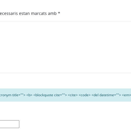
ecessaris estan marcats amb
*
<acronym title=""> <b> <blockquote cite=""> <cite> <code> <del datetime=""> <em>