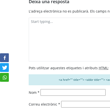
Navegació
Deixa una resposta
d'entrades
L'adreça electrònica no es publicarà.
Els camps n
Pots utilitzar aquestes etiquetes i atributs
HTML
:
<a href="" title=""> <abbr title=""> 
Nom
*
Correu electrònic
*