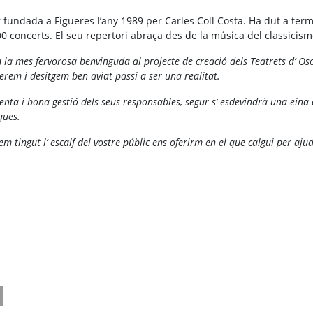
undada a Figueres l’any 1989 per Carles Coll Costa. Ha dut a terme
00 concerts. El seu repertori abraça des de la música del classicis
la mes fervorosa benvinguda al projecte de creació dels Teatrets d’ Os
erem i desitgem ben aviat passi a ser una realitat.
enta i bona gestió dels seus responsables, segur s’ esdevindrà una eina d
ques.
 tingut l’ escalf del vostre públic ens oferirm en el que calgui per aj