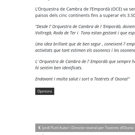
L’Orquestra de Cambra de l’Empordà (OCE) va ser f
països dels cinc continents fins a superar els 3.5
“Desde l’ Orquestra de Cambra de l ‘Empordà, donem 
Voltregà, Roda de Ter i Tona estan gestant i que esp
Una idea brillant que de ben segur , coneixent l’ emp
activitats que tant estimen els osonencs i les osonen
L’ Orquestra de Cambra de l’ Empordà que sempre hem
hi sentim ben idenificats.
Endavant i molta salut i sort a Teatrets d’ Osona!”
Opinions
Jordi Purtí Autor i Director teatral per Teatrets d’Osona