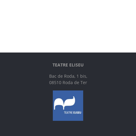
TEATRE ELISEU
Bac de Roda, 1 bis,
08510 Roda de Ter