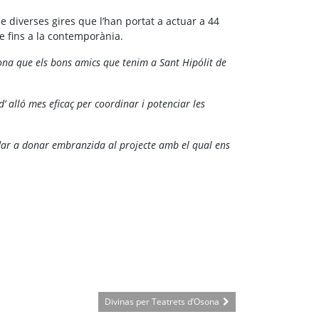
 diverses gires que l’han portat a actuar a 44
me fins a la contemporània.
ona que els bons amics que tenim a Sant Hipólit de
’ alló mes eficaç per coordinar i potenciar les
udar a donar embranzida al projecte amb el qual ens
Divinas per Teatrets d’Osona