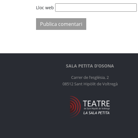
Lloc web
SALA PETITA D’OSONA
Carrer de l’església, 2
08512 Sant Hipòlit de Voltregà